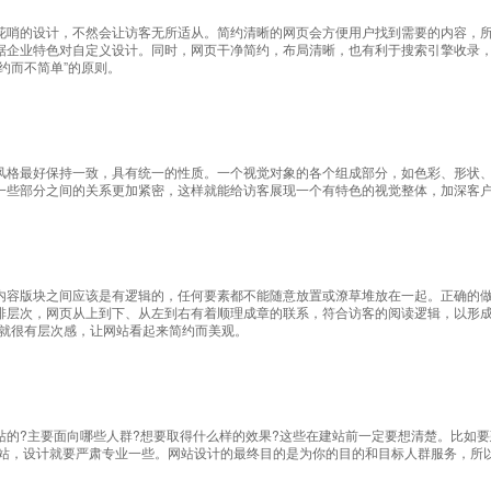
花哨的设计，不然会让访客无所适从。简约清晰的网页会方便用户找到需要的内容，
据企业特色对自定义设计。同时，网页干净简约，布局清晰，也有利于搜索引擎收录
约而不简单”的原则。
风格最好保持一致，具有统一的性质。一个视觉对象的各个组成部分，如色彩、形状
一些部分之间的关系更加紧密，这样就能给访客展现一个有特色的视觉整体，加深客
内容版块之间应该是有逻辑的，任何要素都不能随意放置或潦草堆放在一起。正确的
排层次，网页从上到下、从左到右有着顺理成章的联系，符合访客的阅读逻辑，以形成
，就很有层次感，让网站看起来简约而美观。
站的?主要面向哪些人群?想要取得什么样的效果?这些在建站前一定要想清楚。比如
网站，设计就要严肃专业一些。网站设计的最终目的是为你的目的和目标人群服务，所
。