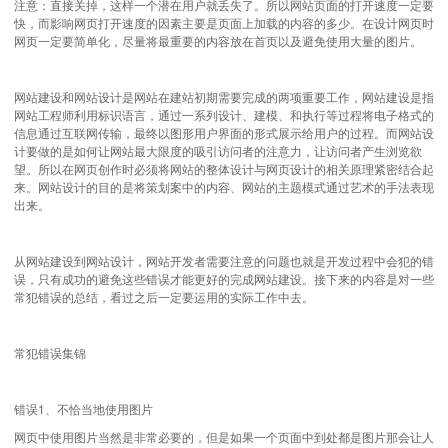
注意：直接关掉，这样一个潜在用户就丢失了。所以网站页面的打开速度一定要
快，而影响网页打开速度的因素主要是页面上加载的内容的多少。在设计网页时
网页一定要简单化，尽量将最重要的内容放在首页以及避免使用大量的图片。
网站建设和网站设计是网站在建站初期需要完成的两项重要工作，网站建设是指
网站工程师利用标识语言，通过一系列设计、建模、和执行等过程将电子格式的
信息通过互联网传输，最终以图形用户界面的形式展示给用户的过程。而网站设
计要做的是如何让网站最大限度的吸引访问者的注意力，让访问者产生浏览欲
望。所以在网页创作时必须将网站的整体设计与网页设计的相关原理紧密结合起
来。网站设计的目的是将策划案中的内容、网站的主题模式通过艺术的手法表现
出来。
从网站建设到网站设计，网站开发者需要注意的问题也就是开发过程中会犯的错
误，只有成功的避免这些错误才能更好的完成网站建设。接下来的内容是对一些
常犯错误的总结，看过之后一定要运用的实际工作中去。
常犯错误集锦
错误1、不恰当地使用图片
网页中使用图片当然是非常必要的，但是如果一个页面中到处都是图片那会让人